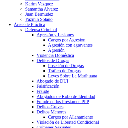
Karim Vazquez
Samantha Alvarez
Juan Bermudez
Yazmin Solano
Áreas de Práctica
Defensa Criminal
Agresión y Lesiones
Cargos por Agresion
Agresión con agravantes
Agresión
Violencia Doméstica
Delitos de Drogas
Posesión de Drogas
Tráfico de Drogas
Leyes Sobre La Marihuana
Abogado de DUI
Falsificación
Fraude
Abogados de Robo de Identidad
Fraude en los Préstamos PPP
Delitos Graves
Delitos Menores
Cargos por Allanamiento
Violación de Libertad Condicional
Crímenes Sexuales