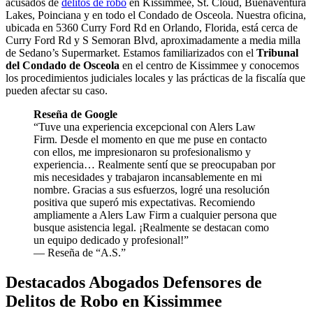
acusados de
delitos de robo
en Kissimmee, St. Cloud, Buenaventura
Lakes, Poinciana y en todo el Condado de Osceola. Nuestra oficina,
ubicada en 5360 Curry Ford Rd en Orlando, Florida, está cerca de
Curry Ford Rd y S Semoran Blvd, aproximadamente a media milla
de Sedano’s Supermarket. Estamos familiarizados con el
Tribunal
del
Condado de Osceola
en el centro de Kissimmee y conocemos
los procedimientos judiciales locales y las prácticas de la fiscalía que
pueden afectar su caso.
Reseña de Google
“Tuve una experiencia excepcional con Alers Law
Firm. Desde el momento en que me puse en contacto
con ellos, me impresionaron su profesionalismo y
experiencia… Realmente sentí que se preocupaban por
mis necesidades y trabajaron incansablemente en mi
nombre. Gracias a sus esfuerzos, logré una resolución
positiva que superó mis expectativas. Recomiendo
ampliamente a Alers Law Firm a cualquier persona que
busque asistencia legal. ¡Realmente se destacan como
un equipo dedicado y profesional!”
— Reseña de “A.S.”
Destacados Abogados Defensores de
Delitos de Robo en Kissimmee