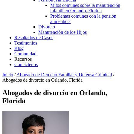
Mitos comunes sobre la manutención
infantil en Orlando, Florida
Problemas comunes con la pensión
alimenticia
Divorcio
Manutención de los Hijos
Resultados de Casos
Testimonios
Blog
Comunidad
Recursos
Contáctenos
Inicio
/
Abogado de Derecho Familiar y Defensa Criminal
/
Abogados de divorcio en Orlando, Florida
Abogados de divorcio en Orlando,
Florida