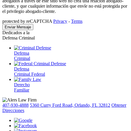
abogados a través de este sitio web no crea una relación abogado-
cliente, y que cualquier información que envíe no está protegida por
el privilegio abogado-cliente.
protected by reCAPTCHA
Privacy
-
Terms
Dedicados a la
Defensa Criminal
Defensa
Criminal
Defensa
Criminal Federal
Derecho
Familiar
407-930-4888
5360 Curry Ford Road, Orlando, FL 32812
Obtener
Direcciones