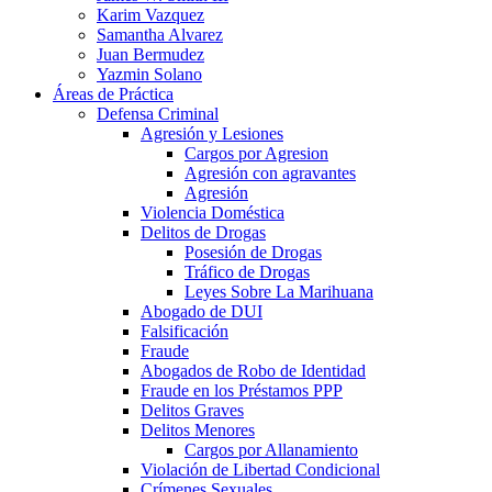
Karim Vazquez
Samantha Alvarez
Juan Bermudez
Yazmin Solano
Áreas de Práctica
Defensa Criminal
Agresión y Lesiones
Cargos por Agresion
Agresión con agravantes
Agresión
Violencia Doméstica
Delitos de Drogas
Posesión de Drogas
Tráfico de Drogas
Leyes Sobre La Marihuana
Abogado de DUI
Falsificación
Fraude
Abogados de Robo de Identidad
Fraude en los Préstamos PPP
Delitos Graves
Delitos Menores
Cargos por Allanamiento
Violación de Libertad Condicional
Crímenes Sexuales