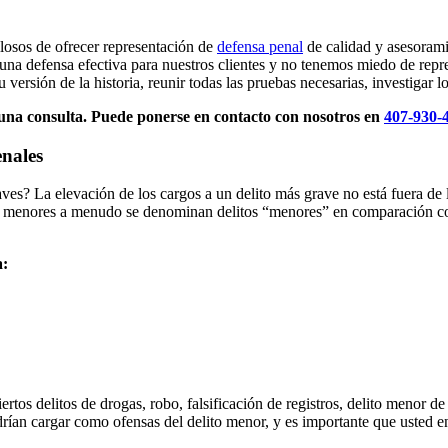
osos de ofrecer representación de
defensa penal
de calidad y asesorami
 una defensa efectiva para nuestros clientes y no tenemos miedo de repr
 versión de la historia, reunir todas las pruebas necesarias, investigar l
una consulta. Puede ponerse en contacto con nosotros en
407-930-
enales
es? La elevación de los cargos a un delito más grave no está fuera de l
os menores a menudo se denominan delitos “menores” en comparación 
a:
os delitos de drogas, robo, falsificación de registros, delito menor de 
ían cargar como ofensas del delito menor, y es importante que usted e