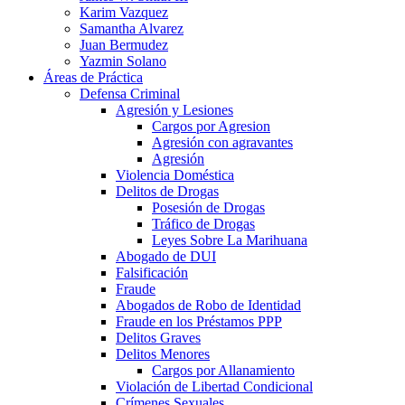
Karim Vazquez
Samantha Alvarez
Juan Bermudez
Yazmin Solano
Áreas de Práctica
Defensa Criminal
Agresión y Lesiones
Cargos por Agresion
Agresión con agravantes
Agresión
Violencia Doméstica
Delitos de Drogas
Posesión de Drogas
Tráfico de Drogas
Leyes Sobre La Marihuana
Abogado de DUI
Falsificación
Fraude
Abogados de Robo de Identidad
Fraude en los Préstamos PPP
Delitos Graves
Delitos Menores
Cargos por Allanamiento
Violación de Libertad Condicional
Crímenes Sexuales