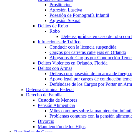
Prostitución
Agresión Lasciva
Posesión de Pornografía Infantil
Agresión Sexual
Delitos de Robo
Robo
Defensa jurídica en caso de robo con 
Infracciones de Tráfico
Conducir con la licencia suspendida
Cargos por carreras callejeras en Orlando
Abogados de Cargos por Conducción Temera
Delitos Violentos en Orlando, Florida
Delitos con Armas
Defensa por posesión de un arma de fuego p
Apoyo legal por cargos de conducción temer
Defiéndase de los Cargos por Portar un Ar
Defensa Criminal Federal
Derecho de Familia
Custodia de Menores
Pensión Alimenticia
Mitos comunes sobre la manutención infantil
Problemas comunes con la pensión alimentic
Divorcio
Manutención de los Hijos
Resultados de Casos