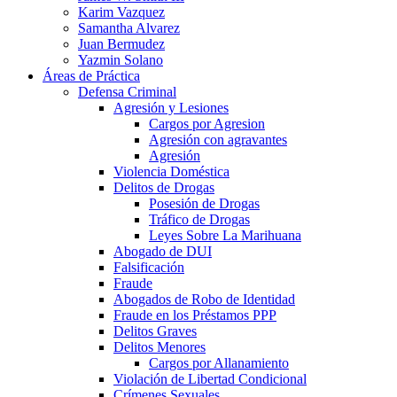
Karim Vazquez
Samantha Alvarez
Juan Bermudez
Yazmin Solano
Áreas de Práctica
Defensa Criminal
Agresión y Lesiones
Cargos por Agresion
Agresión con agravantes
Agresión
Violencia Doméstica
Delitos de Drogas
Posesión de Drogas
Tráfico de Drogas
Leyes Sobre La Marihuana
Abogado de DUI
Falsificación
Fraude
Abogados de Robo de Identidad
Fraude en los Préstamos PPP
Delitos Graves
Delitos Menores
Cargos por Allanamiento
Violación de Libertad Condicional
Crímenes Sexuales