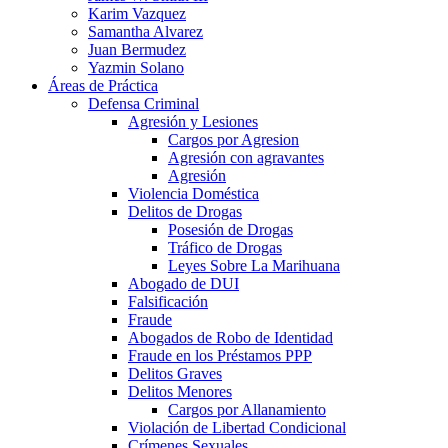
Karim Vazquez
Samantha Alvarez
Juan Bermudez
Yazmin Solano
Áreas de Práctica
Defensa Criminal
Agresión y Lesiones
Cargos por Agresion
Agresión con agravantes
Agresión
Violencia Doméstica
Delitos de Drogas
Posesión de Drogas
Tráfico de Drogas
Leyes Sobre La Marihuana
Abogado de DUI
Falsificación
Fraude
Abogados de Robo de Identidad
Fraude en los Préstamos PPP
Delitos Graves
Delitos Menores
Cargos por Allanamiento
Violación de Libertad Condicional
Crímenes Sexuales