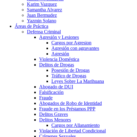
Karim Vazquez
Samantha Alvarez
Juan Bermudez
Yazmin Solano
Áreas de Práctica
Defensa Criminal
Agresión y Lesiones
Cargos por Agresion
Agresión con agravantes
Agresión
Violencia Doméstica
Delitos de Drogas
Posesión de Drogas
Tráfico de Drogas
Leyes Sobre La Marihuana
Abogado de DUI
Falsificación
Fraude
Abogados de Robo de Identidad
Fraude en los Préstamos PPP
Delitos Graves
Delitos Menores
Cargos por Allanamiento
Violación de Libertad Condicional
Crímenes Sexuales