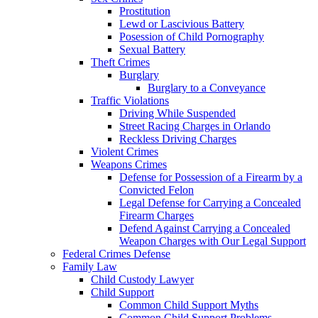
Prostitution
Lewd or Lascivious Battery
Posession of Child Pornography
Sexual Battery
Theft Crimes
Burglary
Burglary to a Conveyance
Traffic Violations
Driving While Suspended
Street Racing Charges in Orlando
Reckless Driving Charges
Violent Crimes
Weapons Crimes
Defense for Possession of a Firearm by a
Convicted Felon
Legal Defense for Carrying a Concealed
Firearm Charges
Defend Against Carrying a Concealed
Weapon Charges with Our Legal Support
Federal Crimes Defense
Family Law
Child Custody Lawyer
Child Support
Common Child Support Myths
Common Child Support Problems