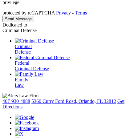
privilege.
protected by reCAPTCHA
Privacy
-
Terms
Dedicated to
Criminal Defense
Criminal
Defense
Federal
Criminal Defense
Family
Law
407-930-4888
5360 Curry Ford Road, Orlando, FL 32812
Get
Directions