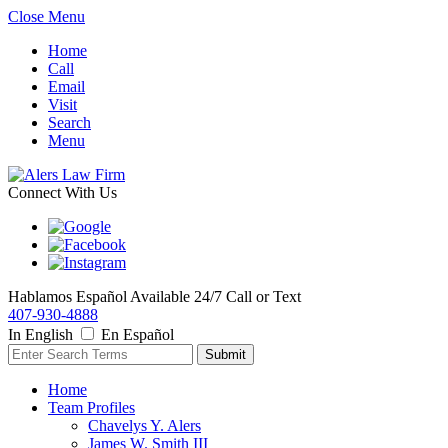
Close Menu
Home
Call
Email
Visit
Search
Menu
Connect With Us
Hablamos Español
Available 24/7
Call or Text
407-930-4888
In English
En Español
Home
Team Profiles
Chavelys Y. Alers
James W. Smith III