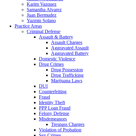
Karim Vazquez
Samantha Alvarez
Juan Bermudez
Yazmin Solano
Practice Areas
Criminal Defense
Assault & Battery
Assault Charges
Aggravated Assault
Aggravated Battery
Domestic Violence
Drug Crimes
Drug Possession
Drug Trafficking
Marijuana Laws
DUI
Counterfeiting
Fraud
Identity Theft
PPP Loan Fraud
Felony Defense
Misdemeanors
Trespass Charges
Violation of Probation
Sex Crimes